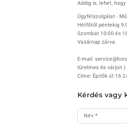
Addig is, lehet, ho
Ügyfélszolgálat - Mű
Hétfőtől péntekig 9:
Szombat 10:00 és 18
Vasárnap zárva.
E-mail: service@hora
türelmes és várjon )
Címe: Èpitők út 16 2
Kérdés vagy k
Név
*