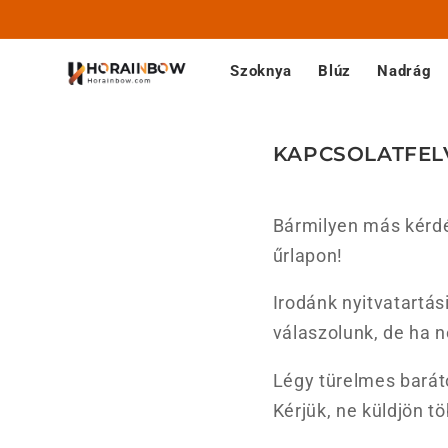
Ugrás a
tartalomhoz
Szoknya
Blúz
Nadrág
KAPCSOLATFEL
Bármilyen más kérdés
űrlapon!
Irodánk nyitvatartá
válaszolunk, de ha n
Légy türelmes barát
Kérjük, ne küldjön tö