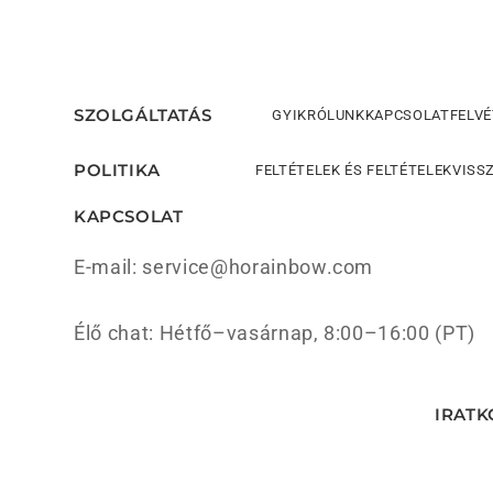
SZOLGÁLTATÁS
GYIK
RÓLUNK
KAPCSOLATFELVÉ
POLITIKA
FELTÉTELEK ÉS FELTÉTELEK
VISS
KAPCSOLAT
E-mail: service@horainbow.com
Élő chat: Hétfő–vasárnap, 8:00–16:00 (PT)
IRATK