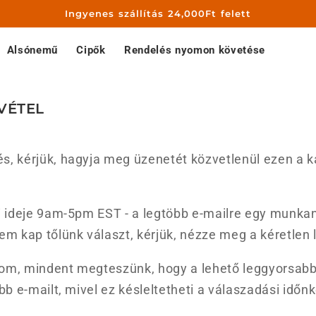
Ingyenes szállítás 24,000Ft felett
Alsónemű
Cipők
Rendelés nyomon követése
VÉTEL
, kérjük, hagyja meg üzenetét közvetlenül ezen a ka
si ideje 9am-5pm EST - a legtöbb e-mailre egy munka
em kap tőlünk választ, kérjük, nézze meg a kéretlen 
om, mindent megteszünk, hogy a lehető leggyorsabb
bb e-mailt, mivel ez késleltetheti a válaszadási időn