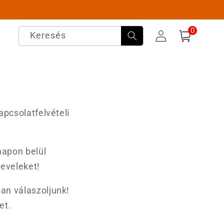
0
0
elem
Keresés
Bejelentkezés
Kosár
pcsolatfelvételi
napon belül
leveleket!
an válaszoljunk!
ket.