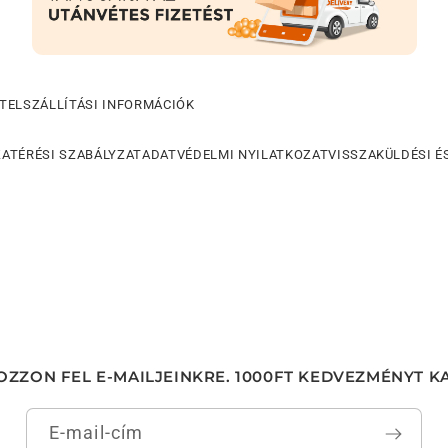
TEL
SZÁLLÍTÁSI INFORMÁCIÓK
ZATÉRÉSI SZABÁLYZAT
ADATVÉDELMI NYILATKOZAT
VISSZAKÜLDÉSI ÉS
OZZON FEL E-MAILJEINKRE. 1000FT KEDVEZMÉNYT K
E-mail-cím