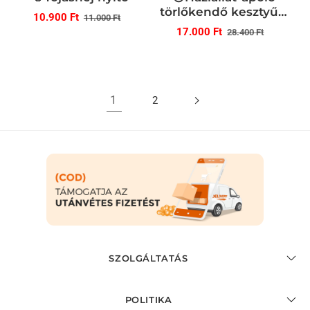
törlőkendő kesztyűk,
Normál
Akciós
10.900 Ft
11.000 Ft
öblítést nem
Normál
Akció
17.000 Ft
ár
ár
28.400 Ft
igényelnek🐶
ár
ár
1
2
SZOLGÁLTATÁS
POLITIKA