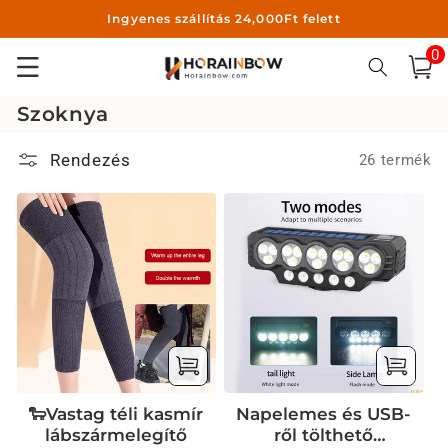
Ingyenes szállítás 24,000Ft felett
Ugrás a
tartalomhoz
0
0
ele
Kosár
K
Szoknya
o
Rendezés
26 termék
l
l
e
k
c
i
ó
:
🐑Vastag téli kasmír
Napelemes és USB-
lábszármelegítő
ről tölthető