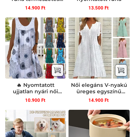
vászonból, kerek
Normál
Normál
14.900 Ft
13.500 Ft
nyakkivágással
ár
ár
🔥 Nyomtatott
Női elegáns V-nyakú
ujjatlan nyári női
üreges egyszínű
ruhák
ruha
Normál
Normál
10.900 Ft
14.900 Ft
ár
ár