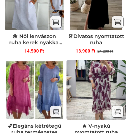
🌼 Női lenvászon
👗Divatos nyomtatott
ruha kerek nyakkal
ruha
és rövid ujjakkal
Normál
Normál
Akció
14.500 Ft
13.900 Ft
24.200 Ft
ár
ár
ár
💕Elegáns kétrétegű
🔥 V-nyakú
ruha természetes
nyomtatott ruha