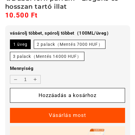
hosszan tartó illat
10.500 Ft
Akciós
Normál
ár
ár
vásárolj többet, spórolj többet（100ML/üveg）
1 üveg
2 palack（Mentés 7000 HUF）
3 palack（Mentés 14000 HUF）
Mennyiség
🔥
🔥
Dubai
Dubai
Hozzáadás a kosárhoz
férfi
férfi
parfüm
parfüm
-
-
Elegáns
Elegáns
és
és
hosszan
hosszan