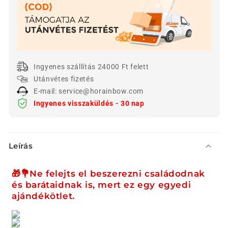
tartó
tartó
illat
illat
mennyiségének
mennyiségének
csökkentése
növelése
Ingyenes szállítás 24000 Ft felett
Utánvétes fizetés
E-mail: service@horainbow.com
Ingyenes visszaküldés - 30 nap
Ö
Leírás
s
s
🎁💐Ne felejts el beszerezni családodnak
z
és barátaidnak is, mert ez egy egyedi
e
ajándékötlet.
c
s