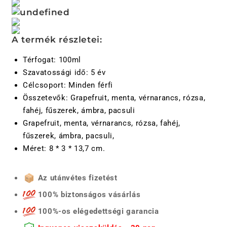
u
k
h
A termék részletei:
a
t
Térfogat: 100ml
ó
Szavatossági idő: 5 év
t
Célcsoport: Minden férfi
a
Összetevők: Grapefruit, menta, vérnarancs, rózsa,
r
fahéj, fűszerek, ámbra, pacsuli
t
Grapefruit, menta, vérnarancs, rózsa, fahéj,
a
fűszerek, ámbra, pacsuli,
l
Méret: 8 * 3 * 13,7 cm.
o
m
Az utánvétes fizetést
100% biztonságos vásárlás
100%-os elégedettségi garancia