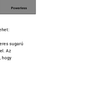
ehet:
eres sugarú
el. Az
, hogy