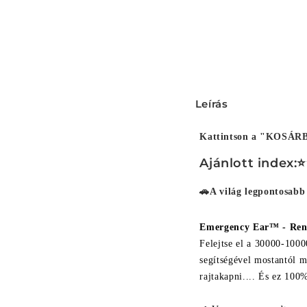
Ö
Leírás
s
s
Kattintson a "KOSÁRBA
z
Ajánlott index
e
🚗A világ legpontosabb
c
s
Emergency Ear™ - Rend
u
Felejtse el a 30000-100
segítségével mostantól m
k
rajtakapni.... És ez 100
h