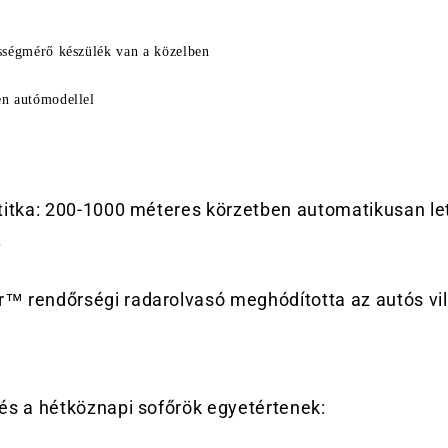
sségmérő készülék van a közelben
n autómodellel
 titka: 200-1000 méteres körzetben automatikusan le
.
™ rendőrségi radarolvasó meghódította az autós vil
 és a hétköznapi sofőrök egyetértenek: