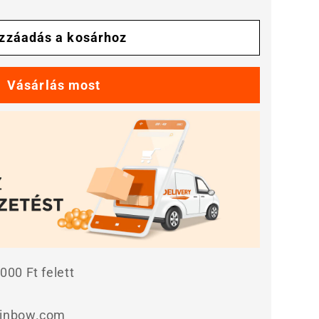
zékelő
zzáadás a kosárhoz
etésére
gének
000 Ft felett
ainbow.com