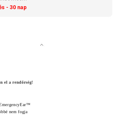
és - 30 nap
n el a rendőrség!
Az EmergencyEar™
többé nem fogja