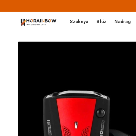
Ugrás a
tartalomhoz
Szoknya
Blúz
Nadrág
Kihagyás, és
ugrás a
termékadatokra