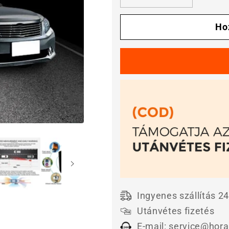
🚗
🚗
Lidar
Lidar
áramlásérzékelő
áramlásér
Ho
a
a
járművek
járművek
korai
korai
figyelmeztetésére
figyelmezt
🔥
🔥
mennyiségének
mennyisé
csökkentése
növelése
Ingyenes szállítás 24
Utánvétes fizetés
E-mail: service@hor