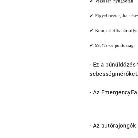
a
✔ Vezessen nyugodtan
t
✔ Figyelmeztet, ha sebe
ó
t
✔ Kompatibilis bármilye
a
✔ 99,4%-os pontosság.
r
t
- Ez a bűnüldözés
a
sebességmérőket
l
o
- Az EmergencyEar
m
- Az autórajongók