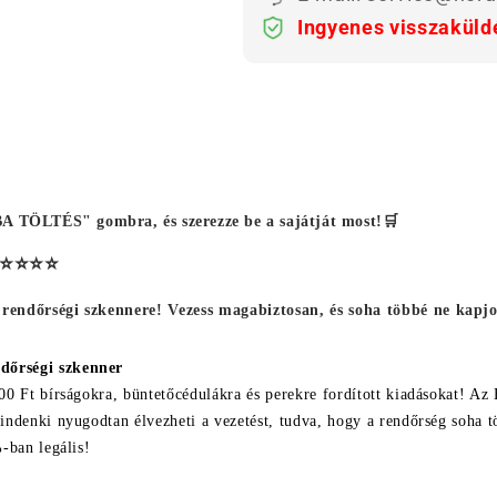
Ingyenes visszaküld
 TÖLTÉS" gombra, és szerezze be a sajátját most!🛒
:⭐⭐⭐⭐⭐
 rendőrségi szkennere! Vezess magabiztosan, és soha többé ne kapjo
őrségi szkenner
000 Ft bírságokra, büntetőcédulákra és perekre fordított kiadásokat! 
indenki nyugodtan élvezheti a vezetést, tudva, hogy a rendőrség soha 
%-ban legális!