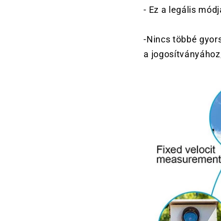
- Ez a legális mód
-Nincs többé gyors
a jogosítványához