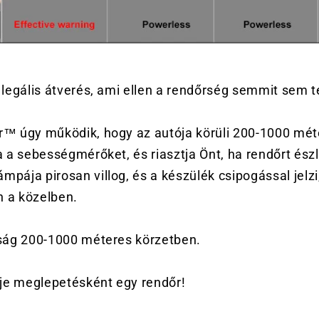
 legális átverés, ami ellen a rendőrség semmit sem t
™ úgy működik, hogy az autója körüli 200-1000 mét
 a sebességmérőket, és riasztja Önt, ha rendőrt észl
pája pirosan villog, és a készülék csipogással jelzi
 a közelben.
ság 200-1000 méteres körzetben.
rje meglepetésként egy rendőr!