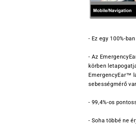
- Ez egy 100%-ban
- Az EmergencyEar
körben letapogatja
EmergencyEar™ lám
sebességmérő van
- 99,4%-os pontos
- Soha többé ne é