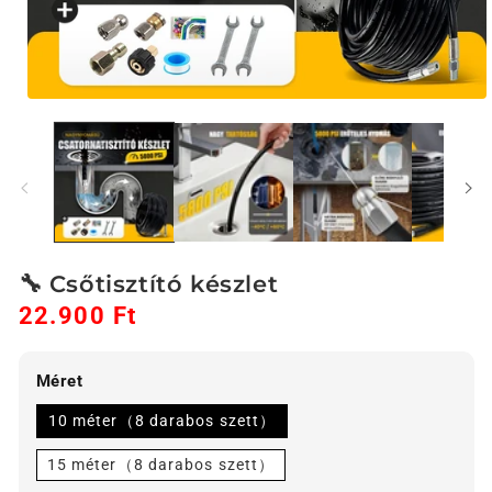
1.
médiafájl
megnyitása
a
modális
párbeszédpanelen
🔧 Csőtisztító készlet
22.900 Ft
Akciós
Normál
ár
ár
Méret
10 méter（8 darabos szett）
15 méter（8 darabos szett）