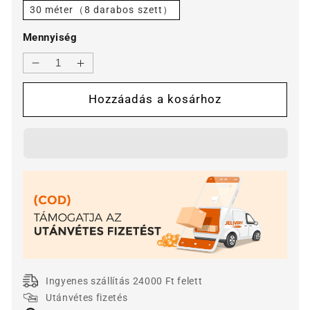
30 méter（8 darabos szett）
Mennyiség
🔧
🔧
Csőtisztító
Csőtisztító
Hozzáadás a kosárhoz
készlet
készlet
mennyiségének
mennyiségének
csökkentése
növelése
Ingyenes szállítás 24000 Ft felett
Utánvétes fizetés