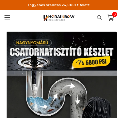
Ingyenes szállítás 24,000Ft felett
Ugrás a
tartalomhoz
0
0
ele
Kosár
Kihagyás, és
ugrás a
termékadatokra