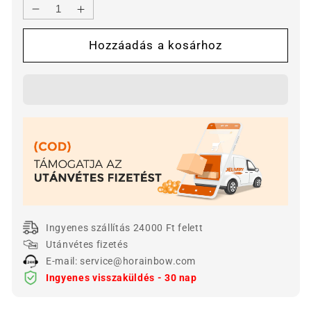
Szúrás-
Szúrás-
és
és
Hozzáadás a kosárhoz
vágásálló
vágásálló
kesztyűk
kesztyűk
mennyiségének
mennyiségének
csökkentése
növelése
Ingyenes szállítás 24000 Ft felett
Utánvétes fizetés
E-mail: service@horainbow.com
Ingyenes visszaküldés - 30 nap