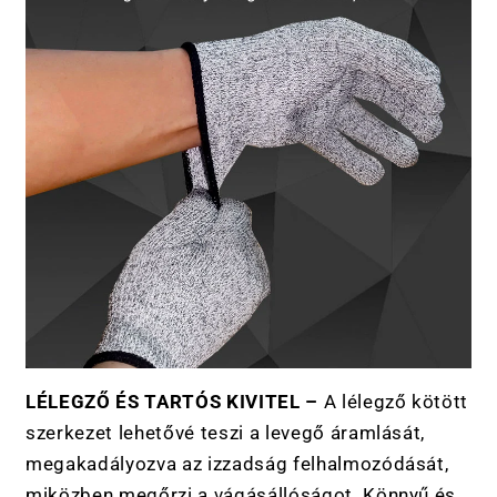
LÉLEGZŐ ÉS TARTÓS KIVITEL –
A lélegző kötött
szerkezet lehetővé teszi a levegő áramlását,
megakadályozva az izzadság felhalmozódását,
miközben megőrzi a vágásállóságot. Könnyű és