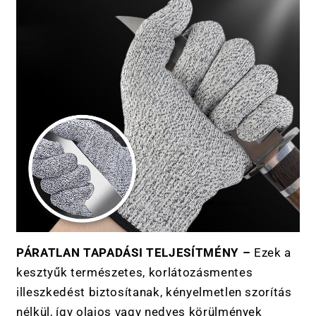
a
l
o
m
PÁRATLAN TAPADÁSI TELJESÍTMÉNY –
Ezek a
kesztyűk természetes, korlátozásmentes
illeszkedést biztosítanak, kényelmetlen szorítás
nélkül, így olajos vagy nedves körülmények