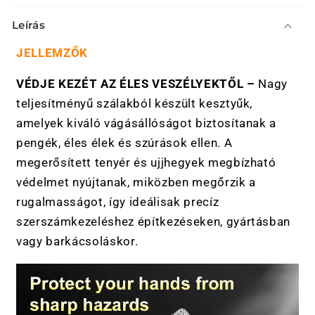
Ö
Leírás
s
s
JELLEMZŐK
z
VÉDJE KEZÉT AZ ÉLES VESZÉLYEKTŐL –
Nagy
e
teljesítményű szálakból készült kesztyűk,
c
s
amelyek kiváló vágásállóságot biztosítanak a
u
pengék, éles élek és szúrások ellen. A
k
megerősített tenyér és ujjhegyek megbízható
h
védelmet nyújtanak, miközben megőrzik a
a
rugalmasságot, így ideálisak precíz
t
szerszámkezeléshez építkezéseken, gyártásban
ó
vagy barkácsoláskor.
t
a
r
t