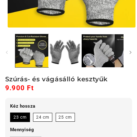
1.
médiafájl
megnyitása
a
modális
párbeszédpanelen
Szúrás- és vágásálló kesztyűk
9.900 Ft
Akciós
Normál
ár
ár
Kéz hossza
23 cm
24 cm
25 cm
Mennyiség