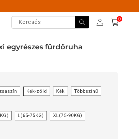
0
0
elem
Keresés
Bejelentkezés
Kosár
xi egyrészes fürdőruha
zsaszín
Kék-zöld
Kék
Többszínű
5KG)
L(65-75KG)
XL(75-90KG)