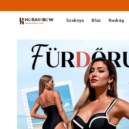
Ugrás a
tartalomhoz
Szoknya
Blúz
Nadrág
Kihagyás, és
ugrás a
termékadatokra