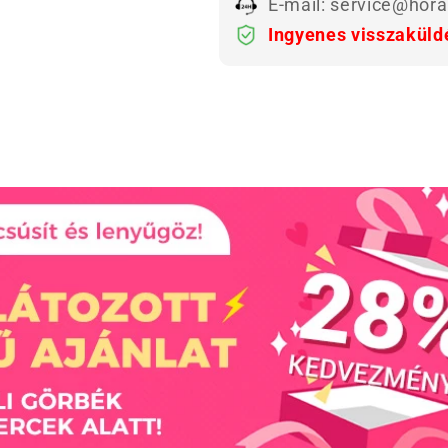
E-mail: service@hor
Ingyenes visszaküld