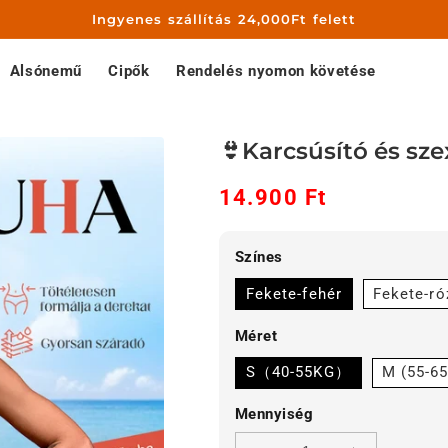
Ingyenes szállítás 24,000Ft felett
Alsónemű
Cipők
Rendelés nyomon követése
👙Karcsúsító és sze
14.900 Ft
Akciós
Normál
ár
ár
Színes
Fekete-fehér
Fekete-ró
Méret
S（40-55KG）
M (55-6
Mennyiség