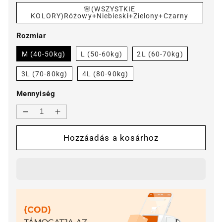
🌸(WSZYSTKIE
KOLORY)Różowy+Niebieski+Zielony+Czarny
Rozmiar
M (40-50kg)
L (50-60kg)
2L (60-70kg)
3L (70-80kg)
4L (80-90kg)
Mennyiség
🌸
🌸
Női
Női
Hozzáadás a kosárhoz
fehérnemű
fehérnemű
mennyiségének
mennyiségének
csökkentése
növelése