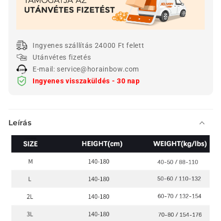
Ingyenes szállítás 24000 Ft felett
Utánvétes fizetés
E-mail: service@horainbow.com
Ingyenes visszaküldés - 30 nap
Ö
Leírás
s
s
z
e
c
s
u
k