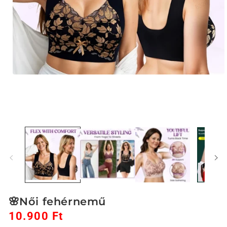
1.
médiafájl
megnyitása
a
modális
párbeszédpanelen
🌸Női fehérnemű
10.900 Ft
Akciós
Normál