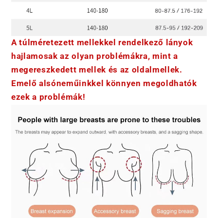
h
a
t
A túlméretezett mellekkel rendelkező lányok
ó
hajlamosak az olyan problémákra, mint a
t
megereszkedett mellek és az oldalmellek.
a
Emelő alsóneműinkkel könnyen megoldhatók
r
t
ezek a problémák!
a
l
o
m