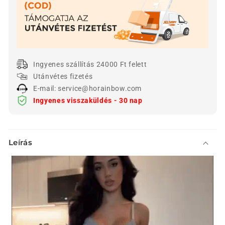
csökkentése
növelése
Ingyenes szállítás 24000 Ft felett
Utánvétes fizetés
E-mail: service@horainbow.com
Ingyenes visszaküldés - 30 nap
Ö
Leírás
s
s
z
e
c
s