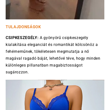
TULAJDONSÁGOK
CSIPKESZEGÉLY:
A gyönyörű csipkeszegély
kialakítása eleganciát és romantikát kölcsönöz a
fehérneműnek, tökéletesen megmutatja a nő
magával ragadó báját, lehetővé téve, hogy minden
különleges pillanatban magabiztosságot
sugározzon.