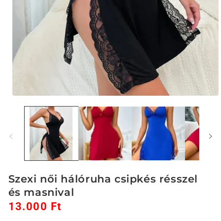
1.
médiafájl
megnyitása
a
modális
párbeszédpanelen
Szexi női hálóruha csipkés résszel
és masnival
13.000 Ft
Akciós
Normál