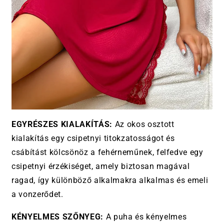
EGYRÉSZES KIALAKÍTÁS:
Az okos osztott
kialakítás egy csipetnyi titokzatosságot és
csábítást kölcsönöz a fehérneműnek, felfedve egy
csipetnyi érzékiséget, amely biztosan magával
ragad, így különböző alkalmakra alkalmas és emeli
a vonzerődet.
KÉNYELMES SZŐNYEG:
A puha és kényelmes