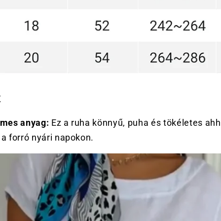
K
lmes anyag:
Ez a ruha könnyű, puha és tökéletes ah
a forró nyári napokon.