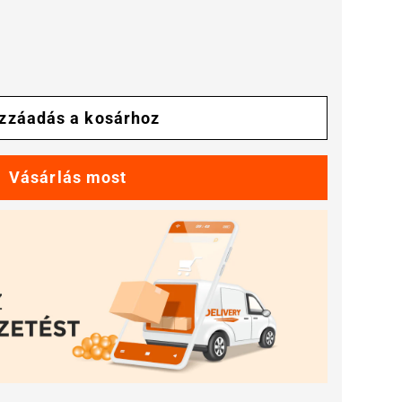
zzáadás a kosárhoz
gének