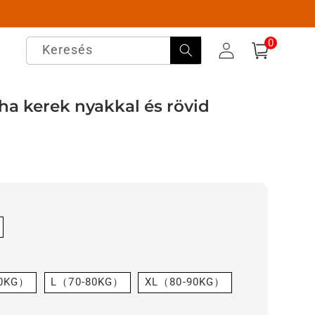
0
0
elem
Keresés
Bejelentkezés
Kosár
ha kerek nyakkal és rövid
0KG）
L（70-80KG）
XL（80-90KG）