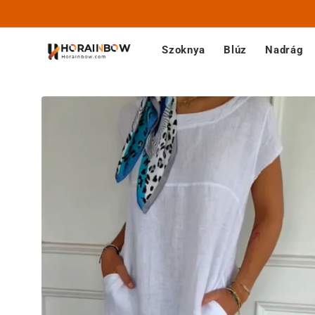
Ugrás a
tartalomhoz
Szoknya
Blúz
Nadrág
Kihagyás, és
ugrás a
termékadatokra