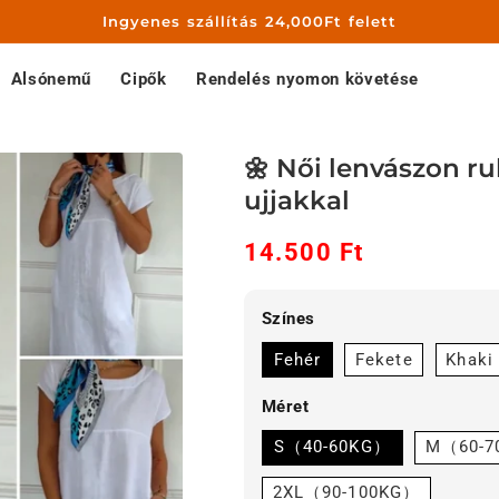
Ingyenes szállítás 24,000Ft felett
Alsónemű
Cipők
Rendelés nyomon követése
🌼 Női lenvászon ru
ujjakkal
14.500 Ft
Akciós
Normál
ár
ár
Színes
Fehér
Fekete
Khaki
Méret
S（40-60KG）
M（60-7
2XL（90-100KG）