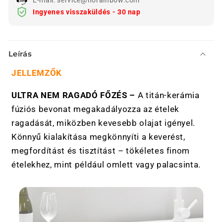
Ingyenes visszaküldés - 30 nap
Ö
Leírás
s
s
JELLEMZŐK
z
ULTRA NEM RAGADÓ FŐZÉS –
A titán-kerámia
e
fúziós bevonat megakadályozza az ételek
c
s
ragadását, miközben kevesebb olajat igényel.
u
Könnyű kialakítása megkönnyíti a keverést,
k
megfordítást és tisztítást – tökéletes finom
h
ételekhez, mint például omlett vagy palacsinta.
a
t
ó
t