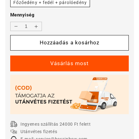
Főzőedény + fedél + párolóedény
Mennyiség
12
12
hüvelykes
hüvelykes
Hozzáadás a kosárhoz
titánötvözetből
titánötvözetből
készült
készült
tapadásmentes
tapadásmentes
serpenyő
serpenyő
(fedéllel)
(fedéllel)
mennyiségének
mennyiségének
csökkentése
növelése
Ingyenes szállítás 24000 Ft felett
Utánvétes fizetés
E-mail: service@horainbow.com