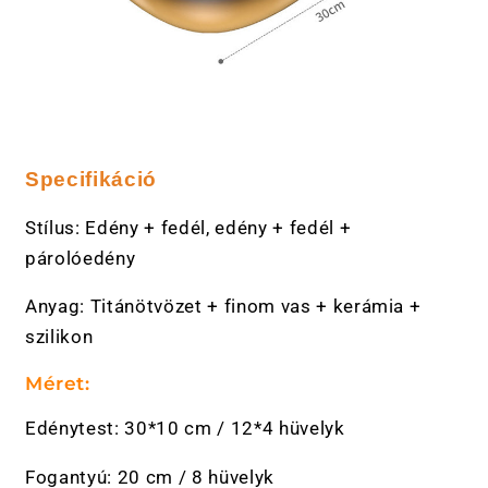
Specifikáció
Stílus: Edény + fedél, edény + fedél +
párolóedény
Anyag: Titánötvözet + finom vas + kerámia +
szilikon
Méret:
Edénytest: 30*10 cm / 12*4 hüvelyk
Fogantyú: 20 cm / 8 hüvelyk