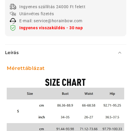
Ingyenes szállítás 24000 Ft felett
Utánvétes fizetés
E-mail: service@horainbow.com
Ingyenes visszaküldés - 30 nap
Ö
Leírás
s
s
Mérettáblázat
z
e
c
s
u
k
h
a