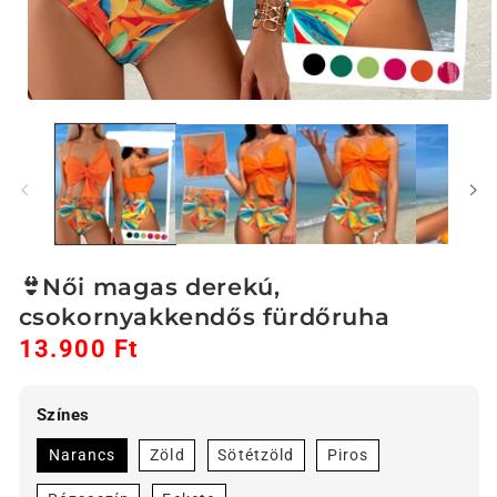
1.
médiafájl
megnyitása
a
modális
párbeszédpanelen
👙Női magas derekú,
csokornyakkendős fürdőruha
13.900 Ft
Akciós
Normál
ár
ár
Színes
Narancs
Zöld
Sötétzöld
Piros