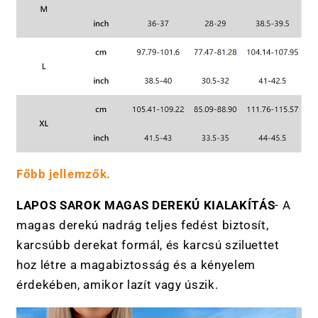
t
ó
t
a
r
t
a
l
o
m
Főbb jellemzők.
LAPOS SAROK MAGAS DEREKÚ KIALAKÍTÁS
- A
magas derekú nadrág teljes fedést biztosít,
karcsúbb derekat formál, és karcsú sziluettet
hoz létre a magabiztosság és a kényelem
érdekében, amikor lazít vagy úszik.